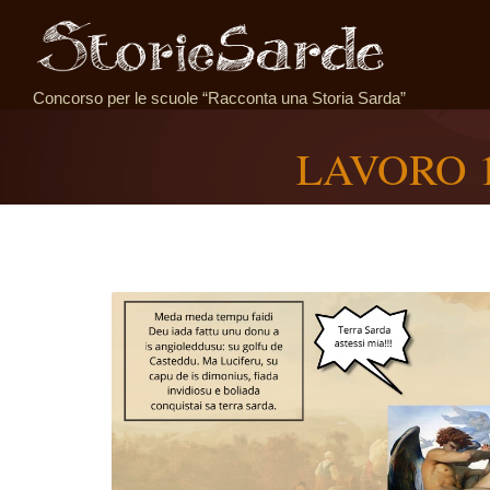
Concorso per le scuole “Racconta una Storia Sarda”
LAVORO 10