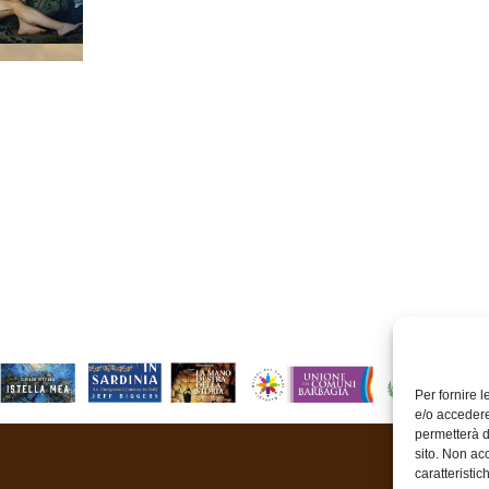
Per fornire 
e/o accedere
permetterà d
sito. Non ac
caratteristic