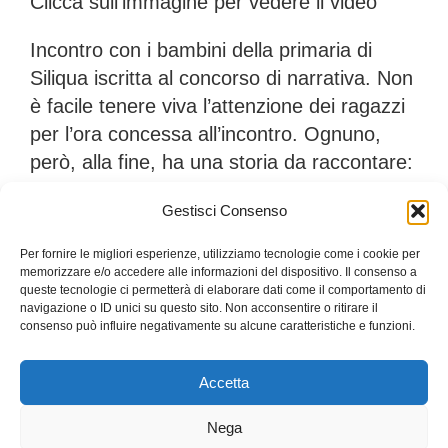
Clicca sull’immagine per vedere il video
Incontro con i bambini della primaria di
Siliqua iscritta al concorso di narrativa. Non
è facile tenere viva l’attenzione dei ragazzi
per l’ora concessa all’incontro. Ognuno,
però, alla fine, ha una storia da raccontare:
una gita sui monti, il carbone, le miniere, il
Gestisci Consenso
Castello del Conte Ugolino, le tombe dei
giganti, ecc. Al termine l’intera classe è
Per fornire le migliori esperienze, utilizziamo tecnologie come i cookie per
sembrata interessata a proseguire a
memorizzare e/o accedere alle informazioni del dispositivo. Il consenso a
queste tecnologie ci permetterà di elaborare dati come il comportamento di
coinvolta nello studio della Storia e
navigazione o ID unici su questo sito. Non acconsentire o ritirare il
consenso può influire negativamente su alcune caratteristiche e funzioni.
Paesaggio della loro Isola.
Accetta
Nega
Contatti:
storiesarde2025@gmail.com